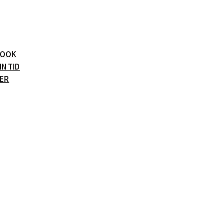
BOOK
IN TID
ER