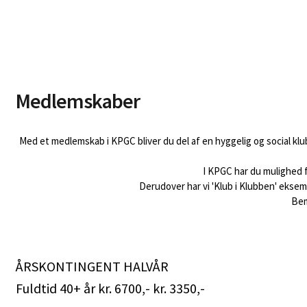
Medlemskaber
Med et medlemskab i KPGC bliver du del af en hyggelig og social klub b
I KPGC har du mulighed f
Derudover har vi 'Klub i Klubben' eksem
Bem
ÅRSKONTINGENT HALVÅR
Fuldtid 40+ år kr. 6700,- kr. 3350,-