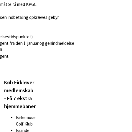
n måtte få med KPGC.
r sen indbetaling opkræves gebyr.
delsestidspunktet)
gent fra den 1. januar og genindmeldelse
i.
ngent.
Køb Firkløver
medlemskab
- Få 7 ekstra
hjemmebaner
Birkemose
Golf Klub
Brande