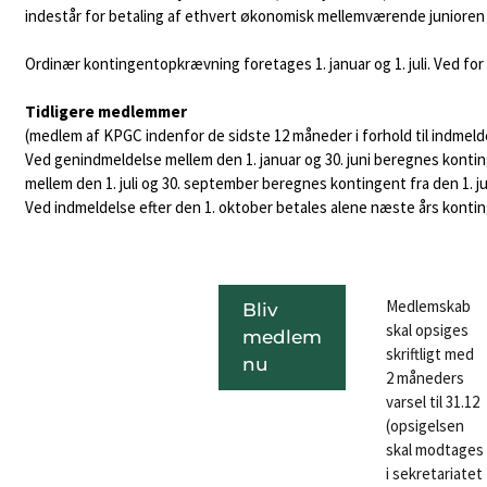
indestår for betaling af ethvert økonomisk mellemværende juniore
Ordinær kontingentopkrævning foretages 1. januar og 1. juli. Ved fo
Tidligere medlemmer
(medlem af KPGC indenfor de sidste 12 måneder i forhold til indmel
Ved genindmeldelse mellem den 1. januar og 30. juni beregnes kontin
mellem den 1. juli og 30. september beregnes kontingent fra den 1. jul
Ved indmeldelse efter den 1. oktober betales alene næste års konti
Medlemskab
Bliv
BLIV
skal opsiges
medlem
MEDLEM
skriftligt med
nu
2 måneders
HER!
varsel til 31.12
(opsigelsen
skal modtages
i sekretariatet