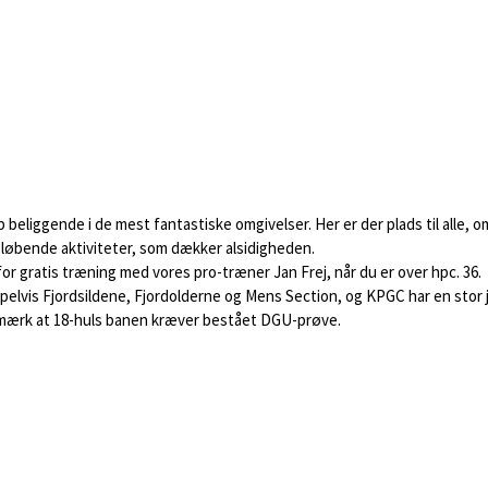
eliggende i de mest fantastiske omgivelser. Her er der plads til alle, om d
løbende aktiviteter, som dækker alsidigheden.
or gratis træning med vores pro-træner Jan Frej, når du er over hpc. 36.
pelvis Fjordsildene, Fjordolderne og Mens Section, og KPGC har en stor j
ærk at 18-huls banen kræver bestået DGU-prøve.