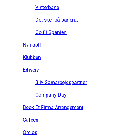
Vinterbane
Det sker på banen….
Golf i Spanien
Ny i golf
Klubben
Erhverv
Bliv Samarbejdspartner
Company Day
Book Et Firma Arrangement
Caféen
Om os